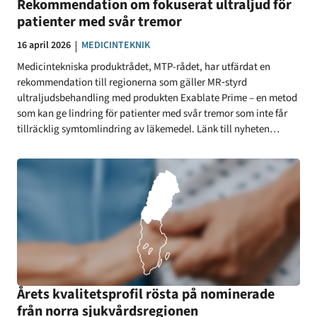
Rekommendation om fokuserat ultraljud för
patienter med svår tremor
Datum:
16 april 2026
KATEGORI:
MEDICINTEKNIK
Medicintekniska produktrådet, MTP-rådet, har utfärdat en
rekommendation till regionerna som gäller MR‑styrd
ultraljudsbehandling med produkten Exablate Prime – en metod
som kan ge lindring för patienter med svår tremor som inte får
tillräcklig symtomlindring av läkemedel. Länk till nyheten…
Årets kvalitetsprofil rösta på nominerade
från norra sjukvårdsregionen