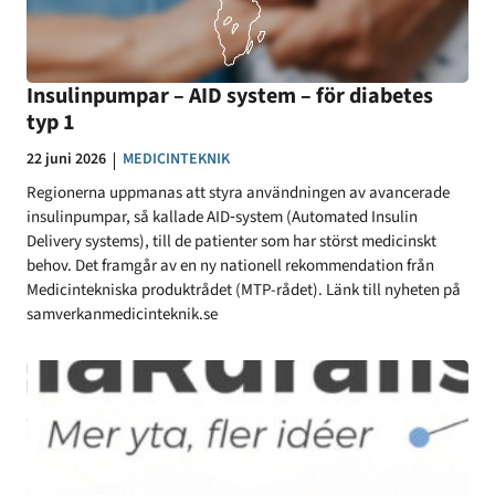
Insulinpumpar – AID system – för diabetes
typ 1
Datum:
22 juni 2026
KATEGORI:
MEDICINTEKNIK
Regionerna uppmanas att styra användningen av avancerade
insulinpumpar, så kallade AID‑system (Automated Insulin
Delivery systems), till de patienter som har störst medicinskt
behov. Det framgår av en ny nationell rekommendation från
Medicintekniska produktrådet (MTP-rådet). Länk till nyheten på
samverkanmedicinteknik.se