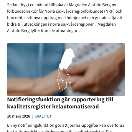
Sedan drygt en månad tillbaka är Magdalen Alatalo Berg ny
förbundsdirektör för Norra sjukvårdsregionförbundet (NRF) och
hon möter sitt nya uppdrag med ödmjukhet och genuin vilja att
bidra till utvecklingen i norra sjukvårdsregionen. Magdalen
Alatalo Berg lyfter fram de utmaningar…
Notifieringsfunktion gör rapportering till
kvalitetsregister helautomatiserad
Datum:
10 mars 2026
KATEGORI:
KVALITET
En ny notifieringsfunktion gör att journaluppgifter kan överföras
helt automatiskt av vårdpersonal till kvalitetsregister. Det