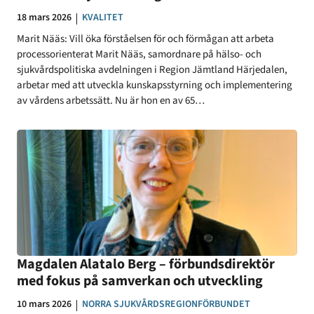
Datum:
18 mars 2026
KATEGORI:
KVALITET
Marit Nääs: Vill öka förståelsen för och förmågan att arbeta
processorienterat Marit Nääs, samordnare på hälso- och
sjukvårdspolitiska avdelningen i Region Jämtland Härjedalen,
arbetar med att utveckla kunskapsstyrning och implementering
av vårdens arbetssätt. Nu är hon en av 65…
Magdalen Alatalo Berg – förbundsdirektör
med fokus på samverkan och utveckling
Datum:
10 mars 2026
KATEGORI:
NORRA SJUKVÅRDSREGIONFÖRBUNDET