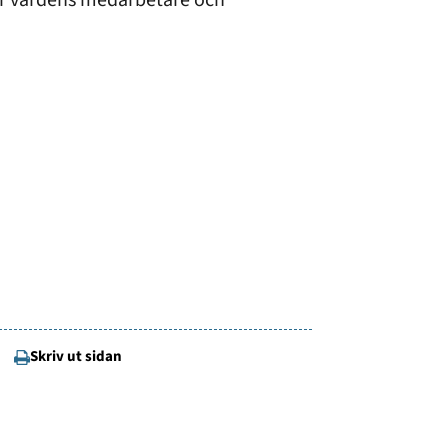
ör vårdens medarbetare och
Skriv ut sidan