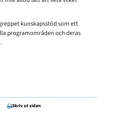
inte alltid lätt att veta vilket
greppet kunskapsstöd som ett
nella programområden och deras
.
Skriv ut sidan