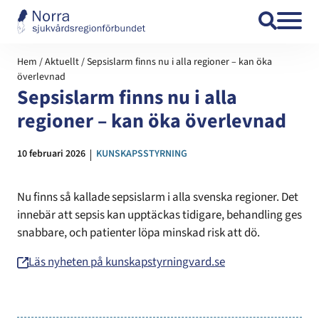
Hoppa till innehåll
Hem
/
Aktuellt
/
Sepsislarm finns nu i alla regioner – kan öka
överlevnad
Sepsislarm finns nu i alla
regioner – kan öka överlevnad
Datum:
10 februari 2026
Kategori:
KUNSKAPSSTYRNING
Nu finns så kallade sepsislarm i alla svenska regioner. Det
innebär att sepsis kan upptäckas tidigare, behandling ges
snabbare, och patienter löpa minskad risk att dö.
Läs nyheten på kunskapstyrningvard.se