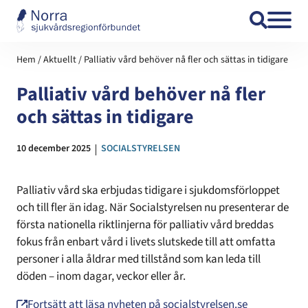
Hoppa till innehåll
Hem
/
Aktuellt
/
Palliativ vård behöver nå fler och sättas in tidigare
Palliativ vård behöver nå fler
och sättas in tidigare
Datum:
10 december 2025
Kategori:
SOCIALSTYRELSEN
Palliativ vård ska erbjudas tidigare i sjukdomsförloppet
och till fler än idag. När Socialstyrelsen nu presenterar de
första nationella riktlinjerna för palliativ vård breddas
fokus från enbart vård i livets slutskede till att omfatta
personer i alla åldrar med tillstånd som kan leda till
döden – inom dagar, veckor eller år.
Fortsätt att läsa nyheten på socialstyrelsen.se