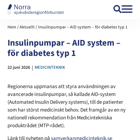
Hoppa till innehåll
Hem
/
Aktuellt
/
Insulinpumpar – AID system – för diabetes typ 1
Insulinpumpar – AID system –
för diabetes typ 1
Datum:
22 juni 2026
Kategori:
MEDICINTEKNIK
Regionerna uppmanas att styra användningen av
avancerade insulinpumpar, så kallade AID‑system
(Automated Insulin Delivery systems), till de patienter
som har störst medicinskt behov. Det framgår av en ny
nationell rekommendation från Medicintekniska
produktrådet (MTP-rådet).
Länk till nyheten på
samverkanmedicinteknik.se