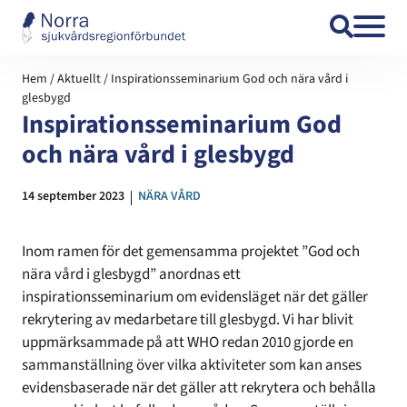
Hoppa till innehåll
Hem
/
Aktuellt
/
Inspirationsseminarium God och nära vård i
glesbygd
Inspirationsseminarium God
och nära vård i glesbygd
Datum:
14 september 2023
Kategori:
NÄRA VÅRD
Inom ramen för det gemensamma projektet ”God och
nära vård i glesbygd” anordnas ett
inspirationsseminarium om evidensläget när det gäller
rekrytering av medarbetare till glesbygd. Vi har blivit
uppmärksammade på att WHO redan 2010 gjorde en
sammanställning över vilka aktiviteter som kan anses
evidensbaserade när det gäller att rekrytera och behålla