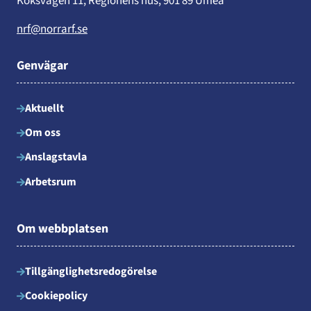
Köksvägen 11, Regionens hus, 901 89 Umeå
nrf@norrarf.se
Genvägar
Aktuellt
Om oss
Anslagstavla
Arbetsrum
Om webbplatsen
Tillgänglighetsredogörelse
Cookiepolicy