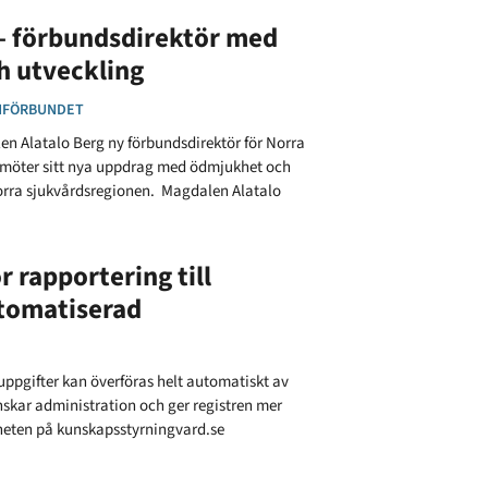
– förbundsdirektör med
h utveckling
NFÖRBUNDET
n Alatalo Berg ny förbundsdirektör för Norra
 möter sitt nya uppdrag med ödmjukhet och
i norra sjukvårdsregionen. Magdalen Alatalo
r rapportering till
utomatiserad
luppgifter kan överföras helt automatiskt av
inskar administration och ger registren mer
yheten på kunskapsstyrningvard.se