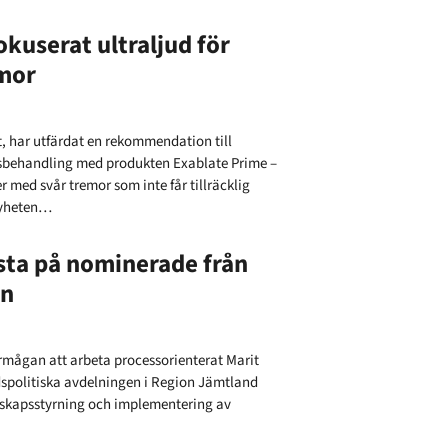
userat ultraljud för
emor
, har utfärdat en rekommendation till
dsbehandling med produkten Exablate Prime –
r med svår tremor som inte får tillräcklig
nyheten…
östa på nominerade från
en
förmågan att arbeta processorienterat Marit
spolitiska avdelningen i Region Jämtland
nskapsstyrning och implementering av