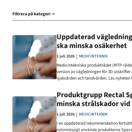
Filtrera på kategori
Uppdaterad vägledning 
ska minska osäkerhet
Datum:
1 juli 2026
KATEGORI:
MEDICINTEKNIK
Medicintekniska produktrådet (MTP-råde
version av vägledningen för 3D-utskrifter
sjukvården och tandvården. Läs nyheten 
Produktgrupp Rectal Sp
minska strålskador vid
Datum:
1 juli 2026
KATEGORI:
MEDICINTEKNIK
I en uppdaterad rekommendation fortsätt
rutinmässigt använda produkterna Space