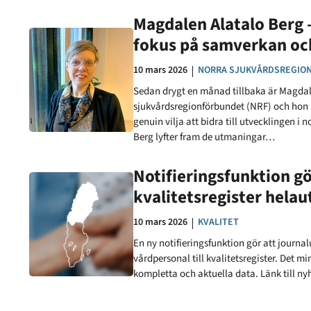
Magdalen Alatalo Berg 
fokus på samverkan oc
Datum:
10 mars 2026
KATEGORI:
NORRA SJUKVÅRDSREGIO
Sedan drygt en månad tillbaka är Magdale
sjukvårdsregionförbundet (NRF) och hon
genuin vilja att bidra till utvecklingen 
Berg lyfter fram de utmaningar…
Notifieringsfunktion gö
kvalitetsregister hela
Datum:
10 mars 2026
KATEGORI:
KVALITET
En ny notifieringsfunktion gör att journa
vårdpersonal till kvalitetsregister. Det m
kompletta och aktuella data. Länk till n