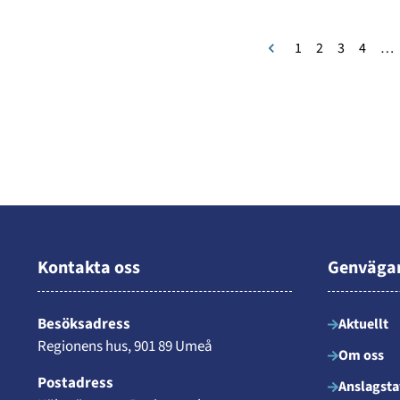
1
2
3
4
…
Kontakta oss
Genväga
Besöksadress
Aktuellt
Regionens hus, 901 89 Umeå
Om oss
Postadress
Anslagsta