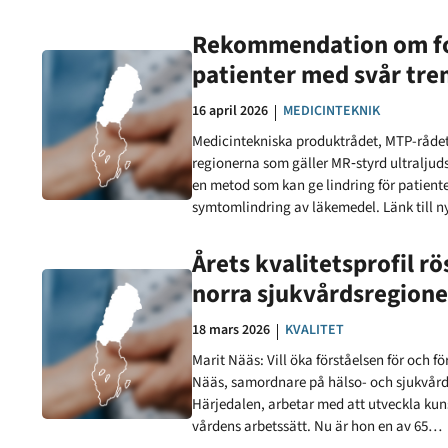
Rekommendation om fok
patienter med svår tr
Datum:
16 april 2026
KATEGORI:
MEDICINTEKNIK
Medicintekniska produktrådet, MTP-rådet
regionerna som gäller MR‑styrd ultralju
en metod som kan ge lindring för patiente
symtomlindring av läkemedel. Länk till 
Årets kvalitetsprofil r
norra sjukvårdsregion
Datum:
18 mars 2026
KATEGORI:
KVALITET
Marit Nääs: Vill öka förståelsen för och 
Nääs, samordnare på hälso- och sjukvård
Härjedalen, arbetar med att utveckla ku
vårdens arbetssätt. Nu är hon en av 65…