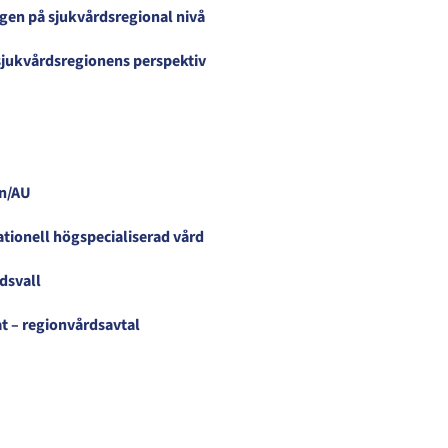
gen på sjukvårdsregional nivå
sjukvårdsregionens perspektiv
on/AU
tionell högspecialiserad vård
dsvall
t – regionvårdsavtal