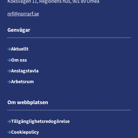
Köksvägen 11, Regionens hus, 901 89 Umeå
nrf@norrarf.se
Genvägar
Aktuellt
Om oss
Anslagstavla
Arbetsrum
Om webbplatsen
Tillgänglighetsredogörelse
Cookiepolicy