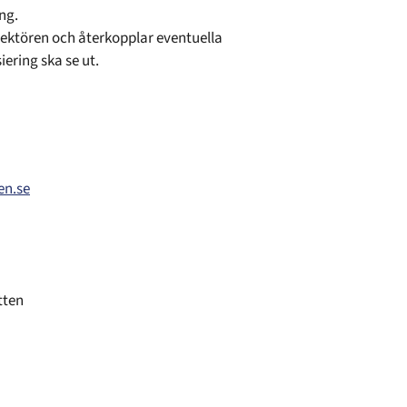
ng.
rektören och återkopplar eventuella
iering ska se ut.
en.se
tten