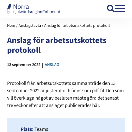
Hoppa till innehåll
Hem
/
Anslagstavla
/
Anslag för arbetsutskottets protokoll
Anslag för arbetsutskottets
protokoll
Datum:
13 september 2022
KATEGORI:
ANSLAG
Protokoll från arbetsutskottets sammanträde den 13
september 2022 är justerat och finns som pdf-fil. Den som
vill överklaga något av besluten måste göra det senast
tre veckor efter att anslaget publicerades här.
Plats:
Teams